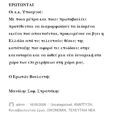
ΕΡΩΤΩΝΤΑΙ
Οι κ.κ. Υπουργοί:
Με ποια μέτρα και ποιες πρωτοβουλίες
προτίθενται να διαμορφώσουν τα δεδομένα
εκείνα που απαιτούνται, προκειμένου να βγει η
Ελλάδα από τις τελευταίες θέσεις της
κατάταξης που αφορά τις επιδόσεις στην
καινοτομία και να δοθεί μια νέα δυναμική στο
χώρο των επιχειρήσεων στη χώρα μας.
Ο Ερωτών Βουλευτής
Μανόλης Σοφ. Στρατάκης
Author
Posted
Categories
admin
16/05/2008
Uncategorized
,
ΑΝΑΠΤΥΞΗ
,
on
Κοινοβουλευτικό έργο
,
ΟΙΚΟΝΟΜΙΑ
,
ΤΕΛΕΥΤΑΙΑ ΝΕΑ