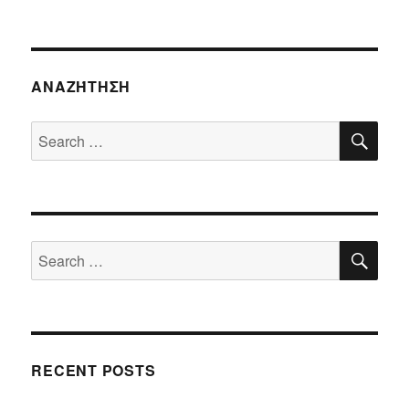
ΑΝΑΖΉΤΗΣΗ
SE
Search
for:
SE
Search
for:
RECENT POSTS