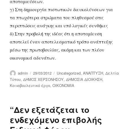
αποταμιεύσεων.
γ) Στη δημιουργία πιστωτικών διευκολύνσεων για
τα πτωχότερα στρώματα του πληθυσμού στις
περιπτώσεις ανάγκης και υπό λογικές συνθήκες
δ) Στην προβολή της ιδέας ότι η αποταμίευση
αποτελεί έναν αποτελεσματικό τρόπο ανάπτυξης
μέσω της πρωτοβουλίας, ακόμη και των πλέον
οικονομικά αδυνάτων.
Author
Posted
Categories
admin
29/03/2012
Uncategorized
,
ΑΝΑΠΤΥΞΗ
,
Δελτία
on
Τύπου
,
ΔΗΜΟΣ ΧΕΡΣΟΝΗΣΟΥ
,
ΔΗΜΟΣΙΑ ΔΙΟΙΚΗΣΗ
,
Κοινοβουλευτικό έργο
,
ΟΙΚΟΝΟΜΙΑ
“Δεν εξετάζεται το
ενδεχόμενο επιβολής