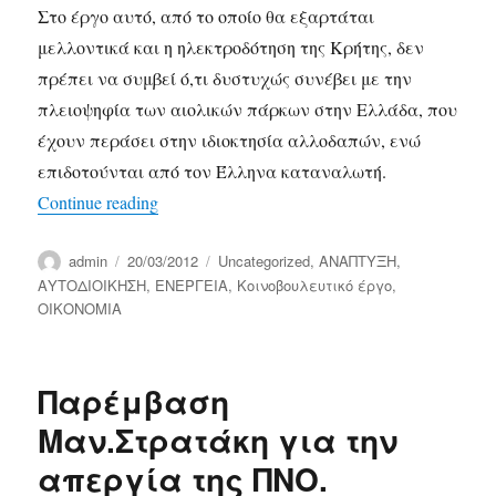
Στο έργο αυτό, από το οποίο θα εξαρτάται
μελλοντικά και η ηλεκτροδότηση της Κρήτης, δεν
πρέπει να συμβεί ό,τι δυστυχώς συνέβει με την
πλειοψηφία των αιολικών πάρκων στην Ελλάδα, που
έχουν περάσει στην ιδιοκτησία αλλοδαπών, ενώ
επιδοτούνται από τον Έλληνα καταναλωτή.
“Στήριξη Στρατάκη στην προσπάθεια της 
Continue reading
Author
Posted
Categories
admin
20/03/2012
Uncategorized
,
ΑΝΑΠΤΥΞΗ
,
on
ΑΥΤΟΔΙΟΙΚΗΣΗ
,
ΕΝΕΡΓΕΙΑ
,
Κοινοβουλευτικό έργο
,
ΟΙΚΟΝΟΜΙΑ
Παρέμβαση
Μαν.Στρατάκη για την
απεργία της ΠΝΟ.