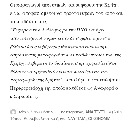
Οι παραγωγοί κηπευτικών και οι φορέις της Κρήτης
είναι αποφασισμένοι να προστατέψουν τον κόπο και
τα προϊόντα τους.
“Ευχόμαστε ο διάλογος με την ΠΝΟ να έχει
αποτέλεσμα. Αν όμως αυτό δε συμβεί, είμαστε
βέβαιοι ότι η κυβέρνηση θα προστατεύσει την
απρόσκοπτη μεταφορά των ευπαθών προϊόντων της
Κρήτης, σεβόμενη το δικαίωμα στην εργασία όσων
θέλουν να εργασθούν και τα δικαιώματα των
παραγωγών της Κρήτης”,
καταλήγει η επιστολή του
Περιφερειάρχη την οποία κατέθεσε ως Αναφορά ο
κ.Στρατάκης.
Author
Posted
Categories
admin
19/03/2012
Uncategorized
,
ΑΝΑΠΤΥΞΗ
,
Δελτία
on
Τύπου
,
Κοινοβουλευτικό έργο
,
ΝΑΥΤΙΛΙΑ
,
ΟΙΚΟΝΟΜΙΑ