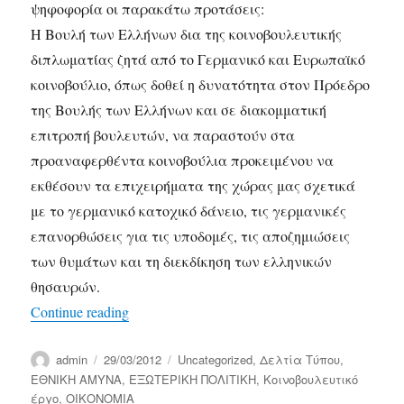
ψηφοφορία οι παρακάτω προτάσεις:
Η Βουλή των Ελλήνων δια της κοινοβουλευτικής
διπλωματίας ζητά από το Γερμανικό και Ευρωπαϊκό
κοινοβούλιο, όπως δοθεί η δυνατότητα στον Πρόεδρο
της Βουλής των Ελλήνων και σε διακομματική
επιτροπή βουλευτών, να παραστούν στα
προαναφερθέντα κοινοβούλια προκειμένου να
εκθέσουν τα επιχειρήματα της χώρας μας σχετικά
με το γερμανικό κατοχικό δάνειο, τις γερμανικές
επανορθώσεις για τις υποδομές, τις αποζημιώσεις
των θυμάτων και τη διεκδίκηση των ελληνικών
θησαυρών.
“Πρόταση 38 βουλευτών για ανάδειξη του 
Continue reading
Author
Posted
Categories
admin
29/03/2012
Uncategorized
,
Δελτία Τύπου
,
on
ΕΘΝΙΚΗ ΑΜΥΝΑ
,
ΕΞΩΤΕΡΙΚΗ ΠΟΛΙΤΙΚΗ
,
Κοινοβουλευτικό
έργο
,
ΟΙΚΟΝΟΜΙΑ