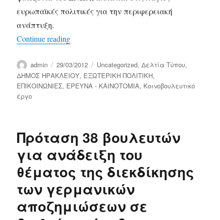
ευρωπαϊκές πολιτικές για την περιφερειακή
ανάπτυξη.
““Κοινό μέτωπο” για ENISA από βουλευτές
Continue reading
Author
Posted
Categories
admin
29/03/2012
Uncategorized
,
Δελτία Τύπου
,
on
ΔΗΜΟΣ ΗΡΑΚΛΕΙΟΥ
,
ΕΞΩΤΕΡΙΚΗ ΠΟΛΙΤΙΚΗ
,
ΕΠΙΚΟΙΝΩΝΙΕΣ
,
ΕΡΕΥΝΑ - ΚΑΙΝΟΤΟΜΙΑ
,
Κοινοβουλευτικό
έργο
Πρόταση 38 βουλευτών
για ανάδειξη του
θέματος της διεκδίκησης
των γερμανικών
αποζημιώσεων σε