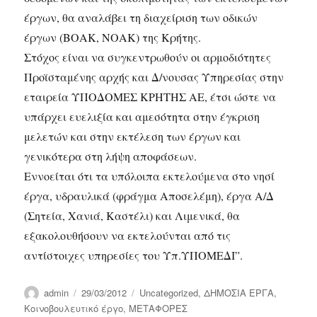
έργων, θα αναλάβει τη διαχείριση των οδικών
έργων (ΒΟΑΚ, ΝΟΑΚ) της Κρήτης.
Στόχος είναι να συγκεντρωθούν οι αρμοδιότητες
Προϊσταμένης αρχής και Δ/νουσας Υπηρεσίας στην
εταιρεία ΥΠΟΔΟΜΕΣ ΚΡΗΤΗΣ ΑΕ, έτσι ώστε να
υπάρχει ευελιξία και αμεσότητα στην έγκριση
μελετών και στην εκτέλεση των έργων και
γενικότερα στη λήψη αποφάσεων.
Εννοείται ότι τα υπόλοιπα εκτελούμενα στο νησί
έργα, υδραυλικά (φράγμα Αποσελέμη), έργα Α/Δ
(Σητεία, Χανιά, Καστέλι) και Λιμενικά, θα
εξακολουθήσουν να εκτελούνται από τις
αντίστοιχες υπηρεσίες του Υπ.ΥΠΟΜΕΔΙ”.
Author
Posted
Categories
admin
29/03/2012
Uncategorized
,
ΔΗΜΟΣΙΑ ΕΡΓΑ
,
on
Κοινοβουλευτικό έργο
,
ΜΕΤΑΦΟΡΕΣ