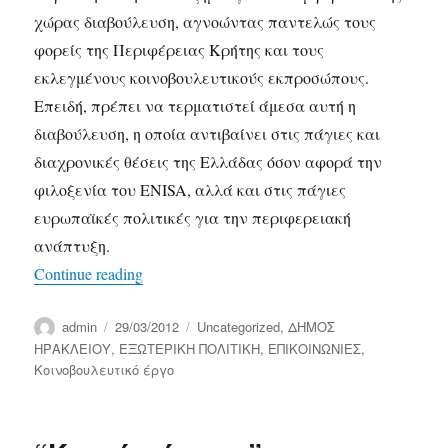
χώρας διαβούλευση, αγνοώντας παντελώς τους
φορείς της Περιφέρειας Κρήτης και τους
εκλεγμένους κοινοβουλευτικούς εκπροσώπους.
Επειδή, πρέπει να τερματιστεί άμεσα αυτή η
διαβούλευση, η οποία αντιβαίνει στις πάγιες και
διαχρονικές θέσεις της Ελλάδας όσον αφορά την
φιλοξενία του ENISA, αλλά και στις πάγιες
ευρωπαϊκές πολιτικές για την περιφερειακή
ανάπτυξη.
“Μεθοδεύσεις απομάκρυνσης της έδρας το
Continue reading
Author
Posted
Categories
admin
29/03/2012
Uncategorized
,
ΔΗΜΟΣ
on
ΗΡΑΚΛΕΙΟΥ
,
ΕΞΩΤΕΡΙΚΗ ΠΟΛΙΤΙΚΗ
,
ΕΠΙΚΟΙΝΩΝΙΕΣ
,
Κοινοβουλευτικό έργο