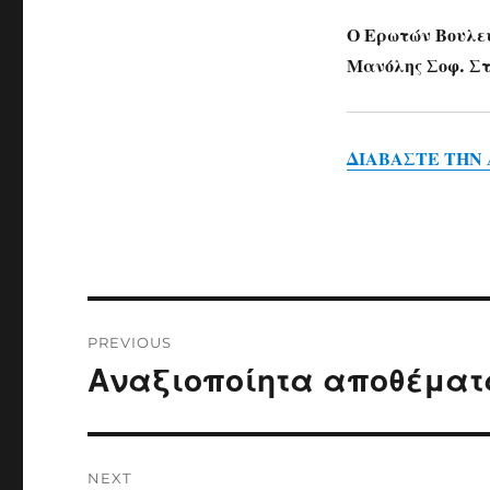
Ο Ερωτών Βουλε
Μανόλης Σοφ. Σ
ΔΙΑΒΑΣΤΕ ΤΗΝ 
Post
PREVIOUS
navigation
Αναξιοποίητα αποθέματ
Previous
post:
NEXT