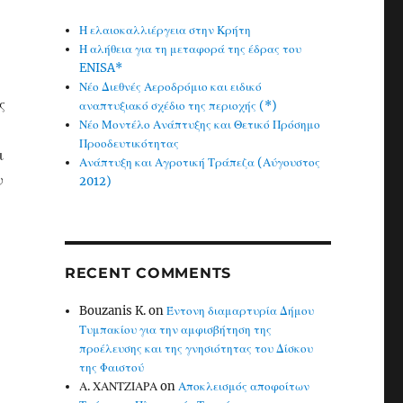
Η ελαιοκαλλιέργεια στην Κρήτη
Η αλήθεια για τη μεταφορά της έδρας του
ENISA*
Νέο Διεθνές Αεροδρόμιο και ειδικό
ς
αναπτυξιακό σχέδιο της περιοχής (*)
Νέο Μοντέλο Ανάπτυξης και Θετικό Πρόσημο
Προοδευτικότητας
ι
Ανάπτυξη και Αγροτική Τράπεζα (Αύγουστος
ν
2012)
RECENT COMMENTS
Bouzanis K.
on
Έντονη διαμαρτυρία Δήμου
Τυμπακίου για την αμφισβήτηση της
προέλευσης και της γνησιότητας του Δίσκου
της Φαιστού
Α. ΧΑΝΤΖΙΑΡΑ
on
Αποκλεισμός αποφοίτων