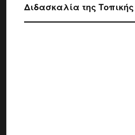
Διδασκαλία της Τοπικής
Next
post: