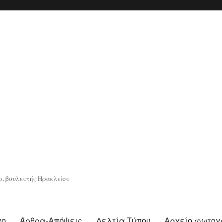
. βουλευτής Ηρακλείου
γο
Άρθρα-Απόψεις
Δελτία Τύπου
Αρχείο φωτο