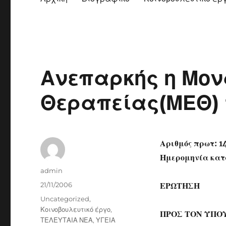
Ανεπαρκής η Μον
Θεραπείας(ΜΕΘ) 
Αριθμός πρωτ: 1
Ημερομηνία κατά
Author
admin
Posted
21/11/2006
ΕΡΩΤΗΣΗ
on
Categories
Uncategorized
,
Κοινοβουλευτικό έργο
,
ΠΡΟΣ ΤΟΝ ΥΠΟ
ΤΕΛΕΥΤΑΙΑ ΝΕΑ
,
ΥΓΕΙΑ