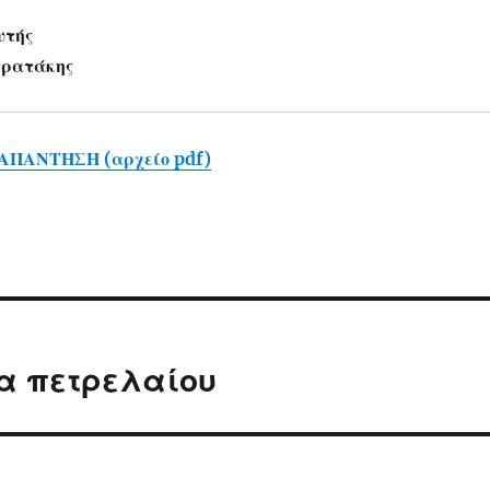
υτής
τρατάκης
ΑΠΑΝΤΗΣΗ (αρχείο pdf)
α πετρελαίου