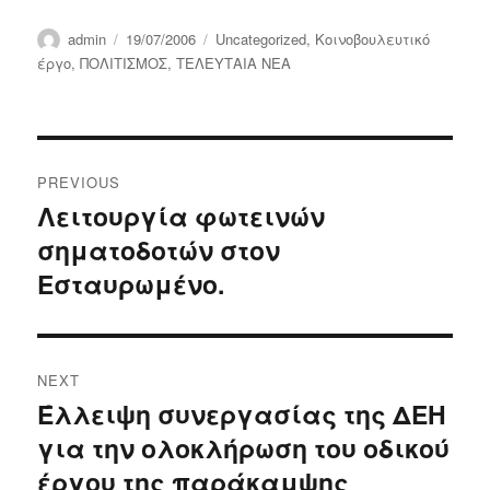
Author
Posted
Categories
admin
19/07/2006
Uncategorized
,
Κοινοβουλευτικό
on
έργο
,
ΠΟΛΙΤΙΣΜΟΣ
,
ΤΕΛΕΥΤΑΙΑ ΝΕΑ
Post
PREVIOUS
navigation
Λειτουργία φωτεινών
Previous
σηματοδοτών στον
post:
Εσταυρωμένο.
NEXT
Έλλειψη συνεργασίας της ΔΕΗ
Next
για την ολοκλήρωση του οδικού
post:
έργου της παράκαμψης