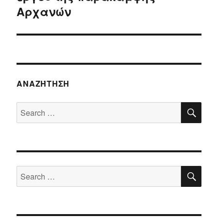
Αρχανών
ΑΝΑΖΉΤΗΣΗ
SE
Search
for:
SE
Search
for: