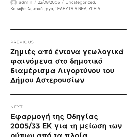
Author
Posted
Categories
admin
22/08/2006
Uncategorized
,
on
Κοινοβουλευτικό έργο
,
ΤΕΛΕΥΤΑΙΑ ΝΕΑ
,
ΥΓΕΙΑ
Post
PREVIOUS
navigation
Ζημιές από έντονα γεωλογικά
Previous
post:
φαινόμενα στο δημοτικό
διαμέρισμα Λιγορτύνου του
Δήμου Αστερουσίων
NEXT
Εφαρμογή της Οδηγίας
Next
post:
2005/33 ΕΚ για τη μείωση των
ρύπων από τα πλοία