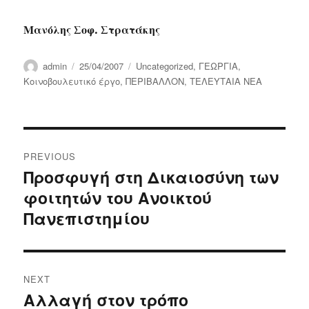
Μανόλης Σοφ. Στρατάκης
Author
Posted
Categories
admin
25/04/2007
Uncategorized
,
ΓΕΩΡΓΙΑ
,
on
Κοινοβουλευτικό έργο
,
ΠΕΡΙΒΑΛΛΟΝ
,
ΤΕΛΕΥΤΑΙΑ ΝΕΑ
Post
PREVIOUS
navigation
Προσφυγή στη Δικαιοσύνη των
Previous
post:
φοιτητών του Ανοικτού
Πανεπιστημίου
NEXT
Αλλαγή στον τρόπο
Next