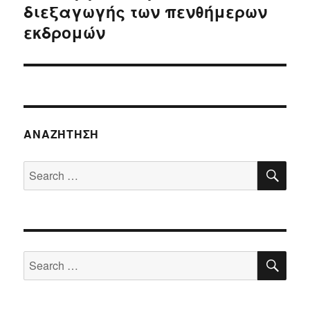
post:
διεξαγωγής των πενθήμερων
εκδρομών
ΑΝΑΖΉΤΗΣΗ
SE
Search
for:
SE
Search
for: