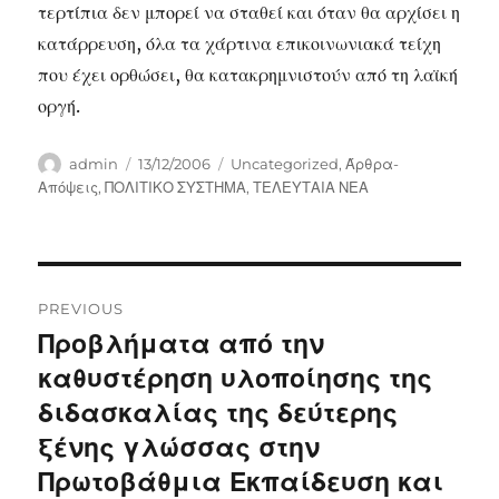
τερτίπια δεν μπορεί να σταθεί και όταν θα αρχίσει η
κατάρρευση, όλα τα χάρτινα επικοινωνιακά τείχη
που έχει ορθώσει, θα κατακρημνιστούν από τη λαϊκή
οργή.
Author
Posted
Categories
admin
13/12/2006
Uncategorized
,
Άρθρα-
on
Απόψεις
,
ΠΟΛΙΤΙΚΟ ΣΥΣΤΗΜΑ
,
ΤΕΛΕΥΤΑΙΑ ΝΕΑ
Post
PREVIOUS
navigation
Προβλήματα από την
Previous
post:
καθυστέρηση υλοποίησης της
διδασκαλίας της δεύτερης
ξένης γλώσσας στην
Πρωτοβάθμια Εκπαίδευση και