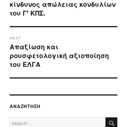
κίνδυνος απώλειας κονδυλίων
του Γ’ ΚΠΣ.
NEXT
Απαξίωση και
Next
post:
ρουσφετολογική αξιοποίηση
του ΕΛΓΑ
ΑΝΑΖΉΤΗΣΗ
SE
Search