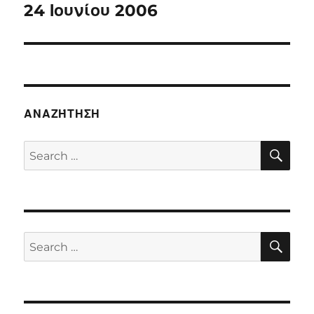
24 Ιουνίου 2006
Next
post:
ΑΝΑΖΉΤΗΣΗ
SE
Search
for:
SE
Search
for: