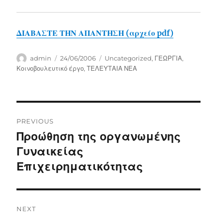
ΔΙΑΒΑΣΤΕ ΤΗΝ ΑΠΑΝΤΗΣΗ (αρχείο pdf)
Author
Posted
Categories
admin
24/06/2006
Uncategorized
,
ΓΕΩΡΓΙΑ
,
on
Κοινοβουλευτικό έργο
,
ΤΕΛΕΥΤΑΙΑ ΝΕΑ
Post
PREVIOUS
navigation
Προώθηση της οργανωμένης
Previous
post:
Γυναικείας
Επιχειρηματικότητας
NEXT