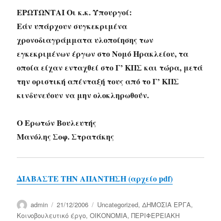
ΕΡΩΤΩΝΤΑΙ Οι κ.κ. Υπουργοί:
Εάν υπάρχουν συγκεκριμένα
χρονοδιαγράμματα υλοποίησης των
εγκεκριμένων έργων στο Νομό Ηρακλείου, τα
οποία είχαν ενταχθεί στο Γ’ ΚΠΣ και τώρα, μετά
την οριστική απένταξή τους από το Γ’ ΚΠΣ
κινδυνεύουν να μην ολοκληρωθούν.
Ο Ερωτών Βουλευτής
Μανόλης Σοφ. Στρατάκης
ΔΙΑΒΑΣΤΕ ΤΗΝ ΑΠΑΝΤΗΣΗ (αρχείο pdf)
Author
Posted
Categories
admin
21/12/2006
Uncategorized
,
ΔΗΜΟΣΙΑ ΕΡΓΑ
,
on
Κοινοβουλευτικό έργο
,
ΟΙΚΟΝΟΜΙΑ
,
ΠΕΡΙΦΕΡΕΙΑΚΗ