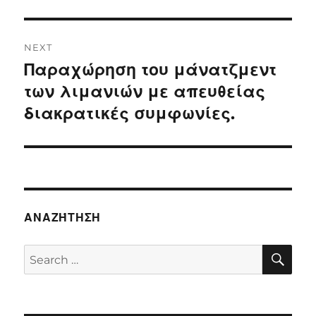
NEXT
Παραχώρηση του μάνατζμεντ
Next
post:
των λιμανιών με απευθείας
διακρατικές συμφωνίες.
ΑΝΑΖΉΤΗΣΗ
SE
Search
for: