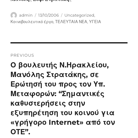
Author
Posted
Categories
admin
13/10/2006
Uncategorized
,
on
Κοινοβουλευτικό έργο
,
ΤΕΛΕΥΤΑΙΑ ΝΕΑ
,
ΥΓΕΙΑ
Post
PREVIOUS
navigation
Ο βουλευτής Ν.Ηρακλείου,
Previous
post:
Μανόλης Στρατάκης, σε
Ερώτησή του προς τον Υπ.
Μεταφορών: “Σημαντικές
καθυστερήσεις στην
εξυπηρέτηση του κοινού για
«γρήγορο Internet» από τον
ΟΤΕ”.