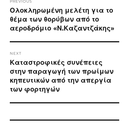
PREVIOUS
navigation
Ολοκληρωμένη μελέτη για το
Previous
post:
θέμα των θορύβων από το
αεροδρόμιο «Ν.Καζαντζάκης»
NEXT
Καταστροφικές συνέπειες
Next
post:
στην παραγωγή των πρωίμων
κηπευτικών από την απεργία
των φορτηγών