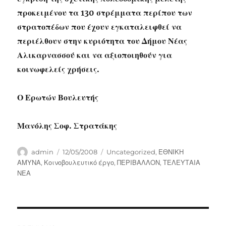
προκειμένου τα 130 στρέμματα περίπου των
στρατοπέδων που έχουν εγκαταλειφθεί να
περιέλθουν στην κυριότητα του Δήμου Νέας
Αλικαρνασσού και να αξιοποιηθούν για
κοινωφελείς χρήσεις.
Ο Ερωτών Βουλευτής
Μανόλης Σοφ. Στρατάκης
Author
Posted
Categories
admin
12/05/2008
Uncategorized
,
ΕΘΝΙΚΗ
on
ΑΜΥΝΑ
,
Κοινοβουλευτικό έργο
,
ΠΕΡΙΒΑΛΛΟΝ
,
ΤΕΛΕΥΤΑΙΑ
ΝΕΑ
Post