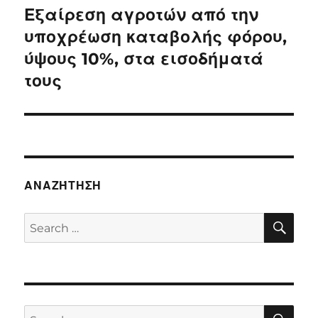
Εξαίρεση αγροτών από την
Next
post:
υποχρέωση καταβολής φόρου,
ύψους 10%, στα εισοδήματά
τους
ΑΝΑΖΉΤΗΣΗ
SE
Search
for:
SE
Search