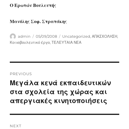
Ο Ερωτών Βουλευτής
Μανόλης Σοφ. Στρατάκης
Author
Posted
Categories
admin
05/09/2008
Uncategorized
,
ΑΠΑΣΧΟΛΗΣΗ
,
on
Κοινοβουλευτικό έργο
,
ΤΕΛΕΥΤΑΙΑ ΝΕΑ
Post
PREVIOUS
navigation
Μεγάλα κενά εκπαιδευτικών
Previous
post:
στα σχολεία της χώρας και
απεργιακές κινητοποιήσεις
NEXT