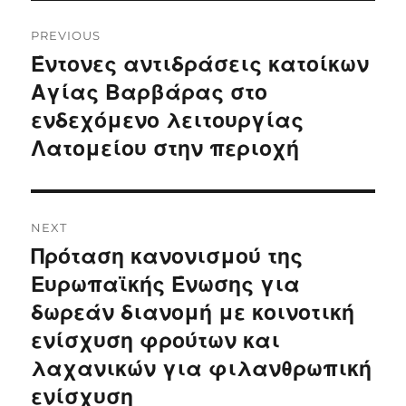
Post
PREVIOUS
navigation
Έντονες αντιδράσεις κατοίκων
Previous
post:
Αγίας Βαρβάρας στο
ενδεχόμενο λειτουργίας
Λατομείου στην περιοχή
NEXT
Πρόταση κανονισμού της
Next
post:
Ευρωπαϊκής Ένωσης για
δωρεάν διανομή με κοινοτική
ενίσχυση φρούτων και
λαχανικών για φιλανθρωπική
ενίσχυση