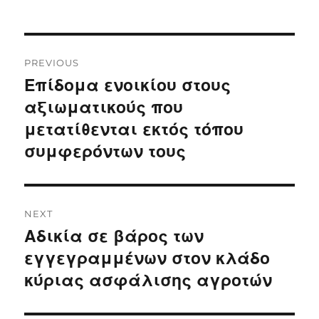
Post
PREVIOUS
navigation
Επίδομα ενοικίου στους
Previous
post:
αξιωματικούς που
μετατίθενται εκτός τόπου
συμφερόντων τους
NEXT
Αδικία σε βάρος των
Next
post:
εγγεγραμμένων στον κλάδο
κύριας ασφάλισης αγροτών