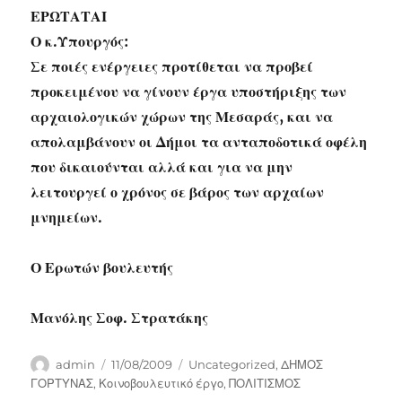
ΕΡΩΤΑΤΑΙ
Ο κ.Υπουργός:
Σε ποιές ενέργειες προτίθεται να προβεί
προκειμένου να γίνουν έργα υποστήριξης των
αρχαιολογικών χώρων της Μεσαράς, και να
απολαμβάνουν οι Δήμοι τα ανταποδοτικά οφέλη
που δικαιούνται αλλά και για να μην
λειτουργεί ο χρόνος σε βάρος των αρχαίων
μνημείων.
Ο Ερωτών βουλευτής
Μανόλης Σοφ. Στρατάκης
Author
Posted
Categories
admin
11/08/2009
Uncategorized
,
ΔΗΜΟΣ
on
ΓΟΡΤΥΝΑΣ
,
Κοινοβουλευτικό έργο
,
ΠΟΛΙΤΙΣΜΟΣ