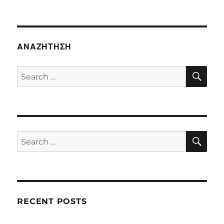
ΑΝΑΖΉΤΗΣΗ
SE
Search
for:
SE
Search
for:
RECENT POSTS