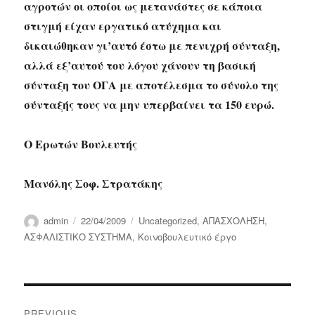
αγροτών οι οποίοι ως μετανάστες σε κάποια
στιγμή είχαν εργατικό ατύχημα και
δικαιώθηκαν γι’αυτό έστω με πενιχρή σύνταξη,
αλλά εξ’αυτού του λόγου χάνουν τη βασική
σύνταξη του ΟΓΑ με αποτέλεσμα το σύνολο της
σύνταξής τους να μην υπερβαίνει τα 150 ευρώ.
Ο Ερωτών Βουλευτής
Μανόλης Σοφ. Στρατάκης
Author
Posted
Categories
admin
22/04/2009
Uncategorized
,
ΑΠΑΣΧΟΛΗΣΗ
,
on
ΑΣΦΑΛΙΣΤΙΚΟ ΣΥΣΤΗΜΑ
,
Κοινοβουλευτικό έργο
Post
PREVIOUS