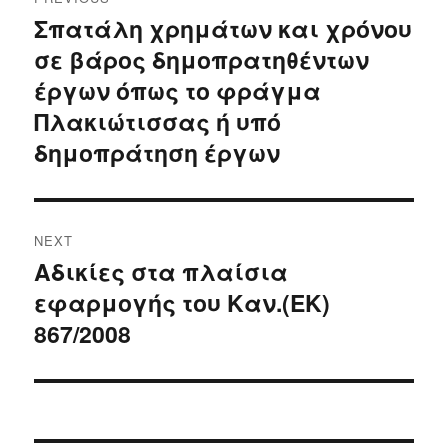
navigation
Σπατάλη χρημάτων και χρόνου
Previous
σε βάρος δημοπρατηθέντων
post:
έργων όπως το φράγμα
Πλακιώτισσας ή υπό
δημοπράτηση έργων
NEXT
Αδικίες στα πλαίσια
Next
εφαρμογής του Καν.(ΕΚ)
post:
867/2008