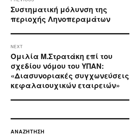
navigation
Συστηματική μόλυνση της
Previous
περιοχής Ληνοπεραμάτων
post:
NEXT
Ομιλία Μ.Στρατάκη επί του
Next
σχεδίου νόμου του ΥΠΑΝ:
post:
«Διασυνοριακές συγχωνεύσεις
κεφαλαιουχικών εταιρειών»
ΑΝΑΖΉΤΗΣΗ