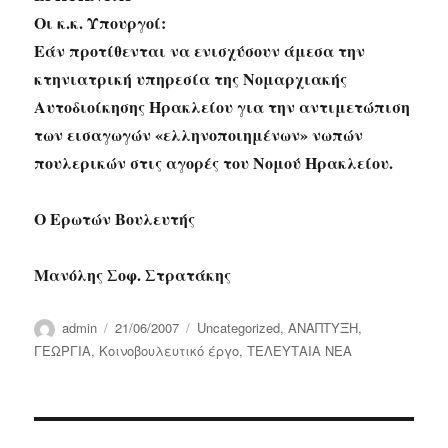
Οι κ.κ. Υπουργοί:
Εάν προτίθενται να ενισχύσουν άμεσα την
κτηνιατρική υπηρεσία της Νομαρχιακής
Αυτοδιοίκησης Ηρακλείου για την αντιμετώπιση
των εισαγωγών «ελληνοποιημένων» νωπών
πουλερικών στις αγορές του Νομού Ηρακλείου.
Ο Ερωτών Βουλευτής
Μανόλης Σοφ. Στρατάκης
Author
Posted
Categories
admin
21/06/2007
Uncategorized
,
ΑΝΑΠΤΥΞΗ
,
on
ΓΕΩΡΓΙΑ
,
Κοινοβουλευτικό έργο
,
ΤΕΛΕΥΤΑΙΑ ΝΕΑ
Post