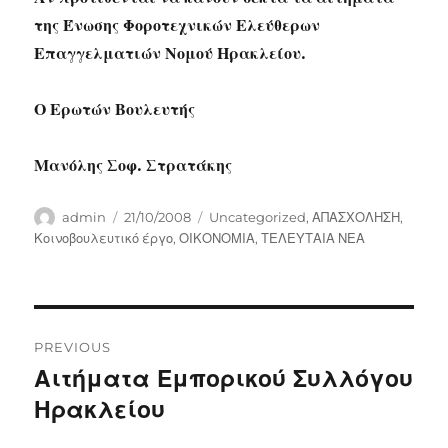
της Ένωσης Φοροτεχνικών Ελεύθερων
Επαγγελματιών Νομού Ηρακλείου.
Ο Ερωτών Βουλευτής
Μανόλης Σοφ. Στρατάκης
Author
Posted
Categories
admin
21/10/2008
Uncategorized
,
ΑΠΑΣΧΟΛΗΣΗ
,
on
Κοινοβουλευτικό έργο
,
ΟΙΚΟΝΟΜΙΑ
,
ΤΕΛΕΥΤΑΙΑ ΝΕΑ
Post
PREVIOUS
navigation
Αιτήματα Εμπορικού Συλλόγου
Previous
post:
Ηρακλείου