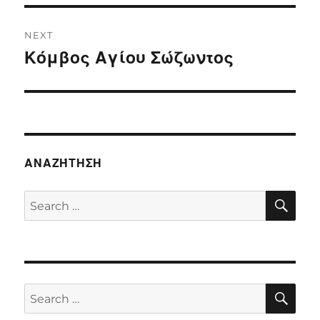
NEXT
Κόμβος Αγίου Σώζωντος
Next
post:
ΑΝΑΖΉΤΗΣΗ
SE
Search
for:
SE
Search
for: