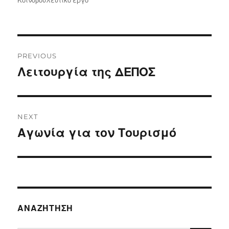
Κοινοβουλευτικό έργο
Post
PREVIOUS
navigation
Λειτουργία της ΔΕΠΟΣ
Previous
post:
NEXT
Αγωνία για τον Τουρισμό
Next
post:
ΑΝΑΖΉΤΗΣΗ