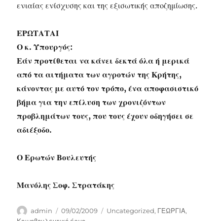
ενιαίας ενίσχυσης και της εξισωτικής αποζημίωσης.
ΕΡΩΤΑΤΑΙ
Ο κ. Υπουργός:
Εάν προτίθεται να κάνει δεκτά όλα ή μερικά
από τα αιτήματα των αγροτών της Κρήτης,
κάνοντας με αυτό τον τρόπο, ένα αποφασιστικό
βήμα για την επίλυση των χρονιζόντων
προβλημάτων τους, που τους έχουν οδηγήσει σε
αδιέξοδο.
Ο Ερωτών Βουλευτής
Μανόλης Σοφ. Στρατάκης
Author
Posted
Categories
admin
09/02/2009
Uncategorized
,
ΓΕΩΡΓΙΑ
,
on