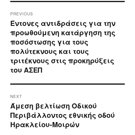
Post
PREVIOUS
navigation
Έντονες αντιδράσεις για την
Previous
προωθούμενη κατάργηση της
post:
ποσόστωσης για τους
πολύτεκνους και τους
τριτέκνους στις προκηρύξεις
του ΑΣΕΠ
NEXT
Άμεση βελτίωση Οδικού
Next
Περιβάλλοντος εθνικής οδού
post:
Ηρακλείου-Μοιρών