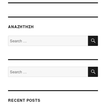
ΑΝΑΖΉΤΗΣΗ
SE
Search
for:
SE
Search
for:
RECENT POSTS