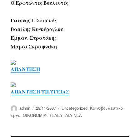
Ο Ερωτώντες Βουλευτές
Γιάννης Γ. Σκουλάς
Βασίλης Κεγκέρογλου
Εμμαν. Στρατάκης
Μαρία Σκραφνάκη
ΑΠΑΝΤΗΣΗ
ΑΠΑΝΤΗΣΗ ΥΠ.ΥΓΕΙΑΣ
Author
Posted
Categories
admin
29/11/2007
Uncategorized
,
Κοινοβουλευτικό
on
έργο
,
ΟΙΚΟΝΟΜΙΑ
,
ΤΕΛΕΥΤΑΙΑ ΝΕΑ