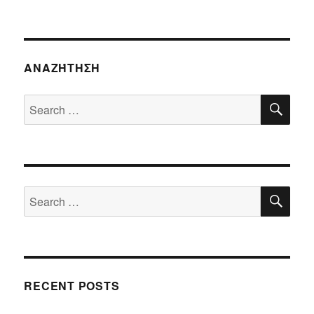
ΑΝΑΖΉΤΗΣΗ
SE
Search
for:
SE
Search
for:
RECENT POSTS