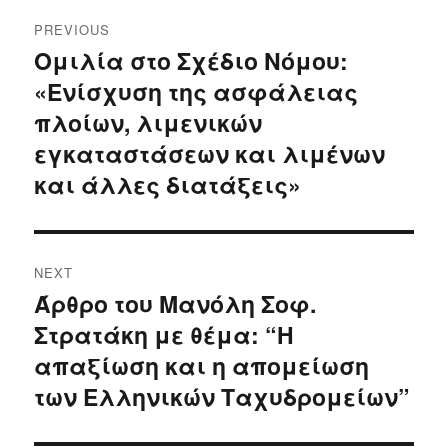
Post
PREVIOUS
navigation
Ομιλία στο Σχέδιο Νόμου:
Previous
«Ενίσχυση της ασφάλειας
post:
πλοίων, λιμενικών
εγκαταστάσεων και λιμένων
και άλλες διατάξεις»
NEXT
Άρθρο του Μανόλη Σοφ.
Next
Στρατάκη με θέμα: “Η
post:
απαξίωση και η απομείωση
των Ελληνικών Ταχυδρομείων”