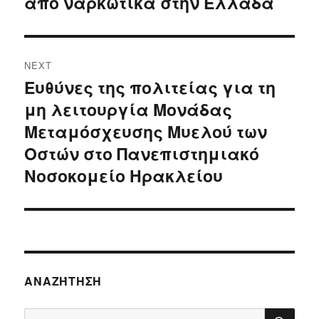
από ναρκωτικά στην Ελλάδα
NEXT
Ευθύνες της πολιτείας για τη
Next
μη λειτουργία Μονάδας
post:
Μεταμόσχευσης Μυελού των
Οστών στο Πανεπιστημιακό
Νοσοκομείο Ηρακλείου
ΑΝΑΖΉΤΗΣΗ
SE
Search