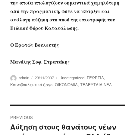
την οποία υπολογίζουν σημαντικά χαμηλότερη
από την πραγματική, ώστε να υπάρξει και
ανάλογη αύξηση στο ποσό της επιστροφής του
Ειδικού Φόρου Κατανάλωσης.
Ο Ερωτών Βουλευτής
Μανόλης Σοφ. Στρατάκης
Author
Posted
Categories
admin
23/11/2007
Uncategorized
,
ΓΕΩΡΓΙΑ
,
on
Κοινοβουλευτικό έργο
,
ΟΙΚΟΝΟΜΙΑ
,
ΤΕΛΕΥΤΑΙΑ ΝΕΑ
Post
PREVIOUS
navigation
Αύξηση στους θανάτους νέων
Previous
post: