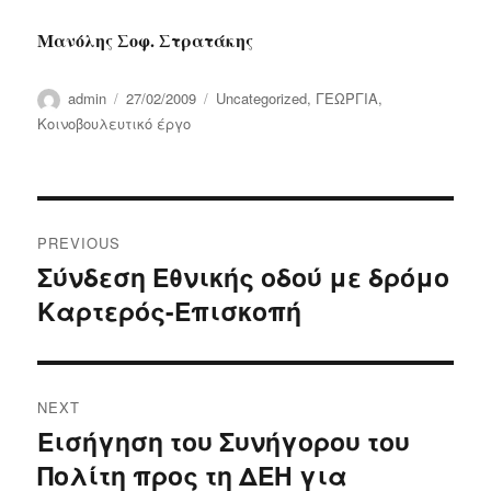
Μανόλης Σοφ. Στρατάκης
Author
Posted
Categories
admin
27/02/2009
Uncategorized
,
ΓΕΩΡΓΙΑ
,
on
Κοινοβουλευτικό έργο
Post
PREVIOUS
navigation
Σύνδεση Εθνικής οδού με δρόμο
Previous
Καρτερός-Επισκοπή
post:
NEXT
Εισήγηση του Συνήγορου του
Next
Πολίτη προς τη ΔΕΗ για
post: