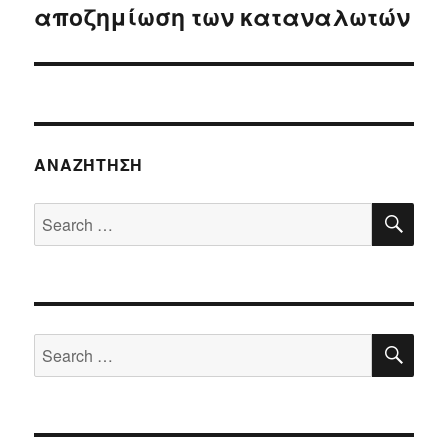
αποζημίωση των καταναλωτών
ΑΝΑΖΉΤΗΣΗ
SE
Search
for:
SE
Search
for: