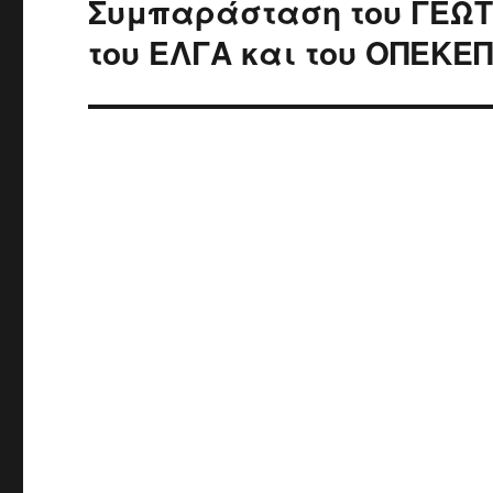
Συμπαράσταση του ΓΕΩΤ
Next
post:
του ΕΛΓΑ και του ΟΠΕΚΕ