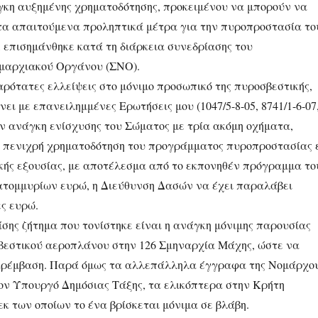
γκη αυξημένης χρηματοδότησης, προκειμένου να μπορούν να
τα απαιτούμενα προληπτικά μέτρα για την πυροπροστασία το
 επισημάνθηκε κατά τη διάρκεια συνεδρίασης του
ομαρχιακού Οργάνου (ΣΝΟ).
αρότατες ελλείψεις στο μόνιμο προσωπικό της πυροσβεστικής,
ει με επανειλημμένες Ερωτήσεις μου (1047/5-8-05, 8741/1-6-07
την ανάγκη ενίσχυσης του Σώματος με τρία ακόμη οχήματα,
 πενιχρή χρηματοδότηση του προγράμματος πυροπροστασίας 
ικής εξουσίας, με αποτέλεσμα από το εκπονηθέν πρόγραμμα το
ατομμυρίων ευρώ, η Διεύθυνση Δασών να έχει παραλάβει
ς ευρώ.
σης ζήτημα που τονίστηκε είναι η ανάγκη μόνιμης παρουσίας
βεστικού αεροπλάνου στην 126 Σμηναρχία Μάχης, ώστε να
αρέμβαση. Παρά όμως τα αλλεπάλληλα έγγραφα της Νομάρχο
ον Υπουργό Δημόσιας Τάξης, τα ελικόπτερα στην Κρήτη
κ των οποίων το ένα βρίσκεται μόνιμα σε βλάβη.