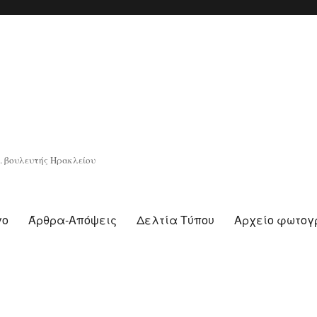
. βουλευτής Ηρακλείου
γο
Άρθρα-Απόψεις
Δελτία Τύπου
Αρχείο φωτο