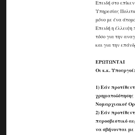
Επειδή στο επίκεν
Υπηρεσίας Πολιτι
μόνο με ένα άτομο
Επειδή η έλλειψη
τόσο για την ανα
και για την επάν
ΕΡΩΤΩΝΤΑΙ
Οι κ.κ. Υπουργοί
1) Εάν προτίθεν
χρηματοδότησης 
Νομαρχιακού Οργ
2) Εάν προτίθεν
πυροσβεστικό αε
να σβήνονται με 