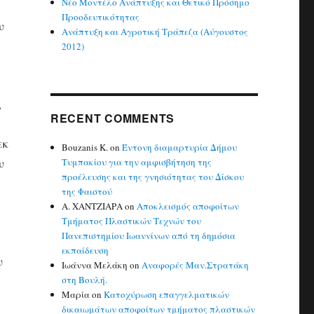
Νέο Μοντέλο Ανάπτυξης και Θετικό Πρόσημο
Προοδευτικότητας
υ
Ανάπτυξη και Αγροτική Τράπεζα (Αύγουστος
2012)
,
RECENT COMMENTS
εκ
Bouzanis K.
on
Έντονη διαμαρτυρία Δήμου
υ
Τυμπακίου για την αμφισβήτηση της
προέλευσης και της γνησιότητας του Δίσκου
της Φαιστού
Α. ΧΑΝΤΖΙΑΡΑ
on
Αποκλεισμός αποφοίτων
Τμήματος Πλαστικών Τεχνών του
Πανεπιστημίου Ιωαννίνων από τη δημόσια
εκπαίδευση
υ
Ιωάννα Μελάκη
on
Αναφορές Μαν.Στρατάκη
στη Βουλή.
Μαρία
on
Κατοχύρωση επαγγελματικών
δικαιωμάτων αποφοίτων τμήματος πλαστικών