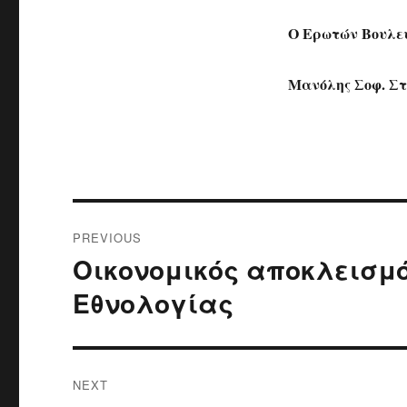
Ο Ερωτών Βουλε
Μανόλης Σοφ. Σ
Post
PREVIOUS
navigation
Οικονομικός αποκλεισμό
Previous
post:
Εθνολογίας
NEXT