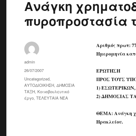
Ανάγκη χρηματοδ
πυροπροστασία τ
Αριθμός πρωτ: 7
Ημερομηνία κατά
Author
admin
Posted
ΕΡΩΤΗΣΗ
26/07/2007
on
Categories
ΠΡΟΣ ΤΟΥΣ ΥΠ
Uncategorized
,
ΑΥΤΟΔΙΟΙΚΗΣΗ
,
ΔΗΜΟΣΙΑ
1) ΕΣΩΤΕΡΙΚΩΝ
ΤΑΞΗ
,
Κοινοβουλευτικό
2) ΔΗΜΟΣΙΑΣ Τ
έργο
,
ΤΕΛΕΥΤΑΙΑ ΝΕΑ
ΘΕΜΑ: Ανάγκη χ
Ηρακλείου.