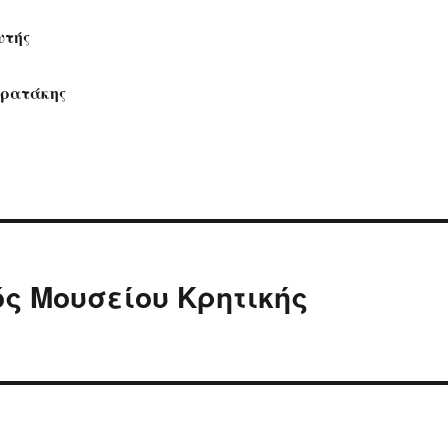
υτής
τρατάκης
ς Μουσείου Κρητικής