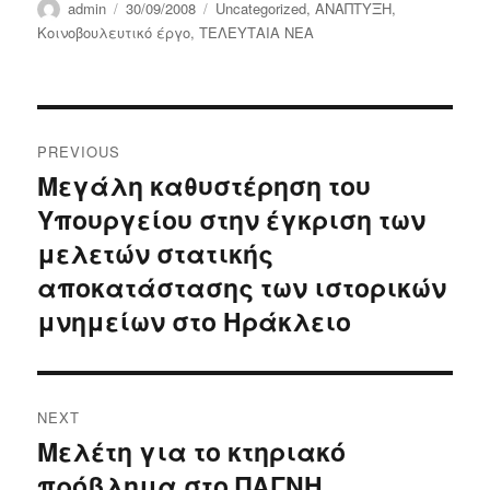
Author
Posted
Categories
admin
30/09/2008
Uncategorized
,
ΑΝΑΠΤΥΞΗ
,
on
Κοινοβουλευτικό έργο
,
ΤΕΛΕΥΤΑΙΑ ΝΕΑ
Post
PREVIOUS
navigation
Μεγάλη καθυστέρηση του
Previous
Υπουργείου στην έγκριση των
post:
μελετών στατικής
αποκατάστασης των ιστορικών
μνημείων στο Ηράκλειο
NEXT
Μελέτη για το κτηριακό
Next
πρόβλημα στο ΠΑΓΝΗ
post: