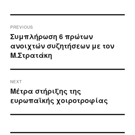
Post
PREVIOUS
navigation
Συμπλήρωση 6 πρώτων
Previous
ανοιχτών συζητήσεων με τον
post:
Μ.Στρατάκη
NEXT
Μέτρα στήριξης της
Next
ευρωπαϊκής χοιροτροφίας
post: