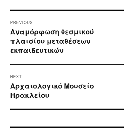
Post
PREVIOUS
navigation
Αναμόρφωση θεσμικού
Previous
πλαισίου μεταθέσεων
post:
εκπαιδευτικών
NEXT
Αρχαιολογικό Μουσείο
Next
Ηρακλείου
post: