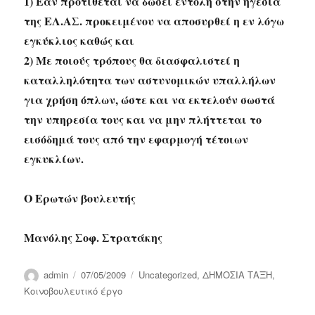
1) Εάν προτίθεται να δώσει εντολή στην ηγεσία
της ΕΛ.ΑΣ. προκειμένου να αποσυρθεί η εν λόγω
εγκύκλιος καθώς και
2) Με ποιούς τρόπους θα διασφαλιστεί η
καταλληλότητα των αστυνομικών υπαλλήλων
για χρήση όπλων, ώστε και να εκτελούν σωστά
την υπηρεσία τους και να μην πλήττεται το
εισόδημά τους από την εφαρμογή τέτοιων
εγκυκλίων.
Ο Ερωτών βουλευτής
Μανόλης Σοφ. Στρατάκης
Author
Posted
Categories
admin
07/05/2009
Uncategorized
,
ΔΗΜΟΣΙΑ ΤΑΞΗ
,
on
Κοινοβουλευτικό έργο