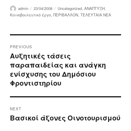
Author
Posted
Categories
admin
23/04/2008
Uncategorized
,
ΑΝΑΠΤΥΞΗ
,
on
Κοινοβουλευτικό έργο
,
ΠΕΡΙΒΑΛΛΟΝ
,
ΤΕΛΕΥΤΑΙΑ ΝΕΑ
Post
PREVIOUS
navigation
Αυξητικές τάσεις
Previous
παραπαιδείας και ανάγκη
post:
ενίσχυσης του Δημόσιου
Φροντιστηρίου
NEXT
Βασικοί άξονες Οινοτουρισμού
Next
post: