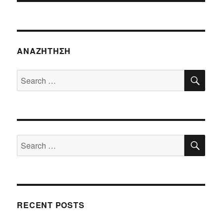
ΑΝΑΖΉΤΗΣΗ
SE
Search
for:
SE
Search
for:
RECENT POSTS