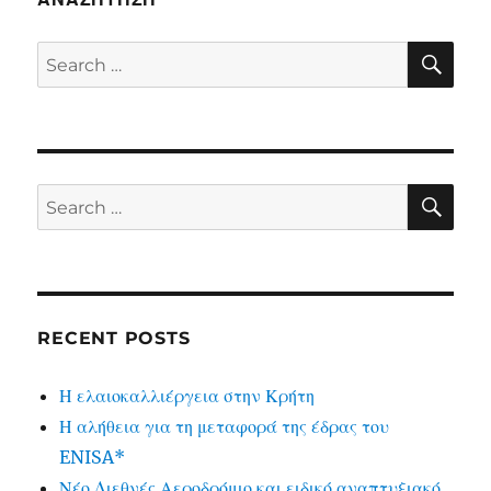
SE
Search
for:
SE
Search
for:
RECENT POSTS
Η ελαιοκαλλιέργεια στην Κρήτη
Η αλήθεια για τη μεταφορά της έδρας του
ENISA*
Νέο Διεθνές Αεροδρόμιο και ειδικό αναπτυξιακό