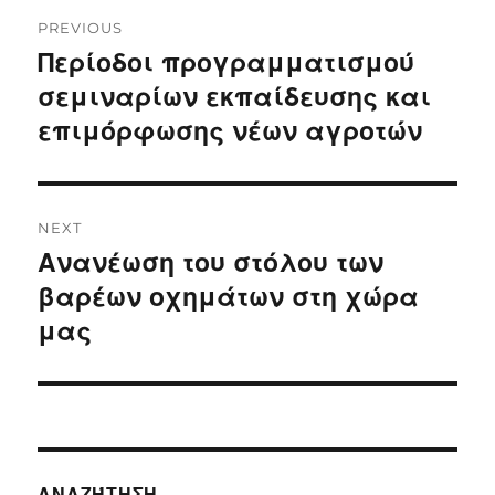
Post
PREVIOUS
navigation
Περίοδοι προγραμματισμού
Previous
post:
σεμιναρίων εκπαίδευσης και
επιμόρφωσης νέων αγροτών
NEXT
Ανανέωση του στόλου των
Next
post:
βαρέων οχημάτων στη χώρα
μας
ΑΝΑΖΉΤΗΣΗ