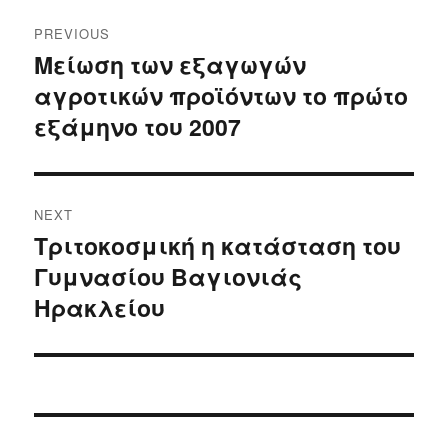
Post
PREVIOUS
navigation
Μείωση των εξαγωγών
Previous
αγροτικών προϊόντων το πρώτο
post:
εξάμηνο του 2007
NEXT
Τριτοκοσμική η κατάσταση του
Next
Γυμνασίου Βαγιονιάς
post:
Ηρακλείου