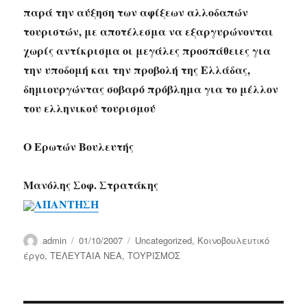
παρά την αύξηση των αφίξεων αλλοδαπών
τουριστών, με αποτέλεσμα να εξαργυρώνονται
χωρίς αντίκρισμα οι μεγάλες προσπάθειες για
την υποδομή και την προβολή της Ελλάδας,
δημιουργώντας σοβαρό πρόβλημα για το μέλλον
του ελληνικού τουρισμού
Ο Ερωτών Βουλευτής
Μανόλης Σοφ. Στρατάκης
ΑΠΑΝΤΗΣΗ
Author
Posted
Categories
admin
01/10/2007
Uncategorized
,
Κοινοβουλευτικό
on
έργο
,
ΤΕΛΕΥΤΑΙΑ ΝΕΑ
,
ΤΟΥΡΙΣΜΟΣ