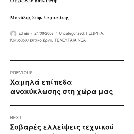
Ο Ερωτών Βουλευτής
Μανόλης Σοφ. Στρατάκης
Author
Posted
Categories
admin
24/06/2008
Uncategorized
,
ΓΕΩΡΓΙΑ
,
on
Κοινοβουλευτικό έργο
,
ΤΕΛΕΥΤΑΙΑ ΝΕΑ
Post
PREVIOUS
navigation
Χαμηλά επίπεδα
Previous
ανακύκλωσης στη χώρα μας
post:
NEXT
Σοβαρές ελλείψεις τεχνικού
Next