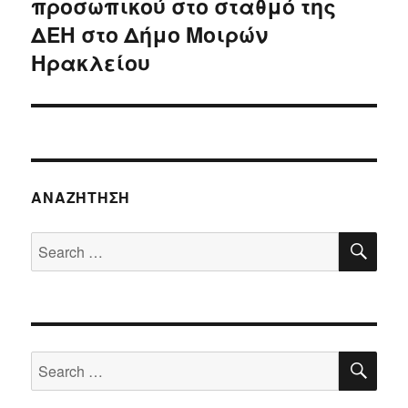
προσωπικού στο σταθμό της
post:
ΔΕΗ στο Δήμο Μοιρών
Ηρακλείου
ΑΝΑΖΉΤΗΣΗ
SE
Search
for:
SE
Search
for: