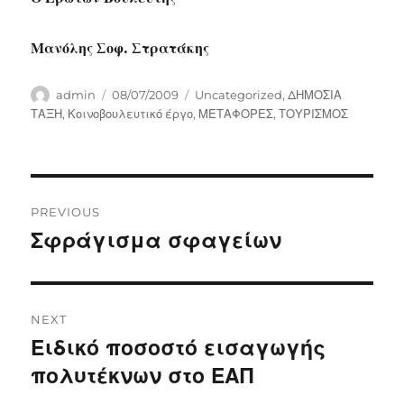
Μανόλης Σοφ. Στρατάκης
Author
Posted
Categories
admin
08/07/2009
Uncategorized
,
ΔΗΜΟΣΙΑ
on
ΤΑΞΗ
,
Κοινοβουλευτικό έργο
,
ΜΕΤΑΦΟΡΕΣ
,
ΤΟΥΡΙΣΜΟΣ
Post
PREVIOUS
navigation
Σφράγισμα σφαγείων
Previous
post:
NEXT
Ειδικό ποσοστό εισαγωγής
Next
post:
πολυτέκνων στο ΕΑΠ