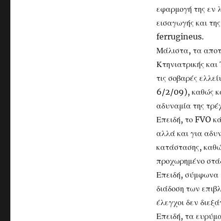
εφαρμογή της εν 
εισαγωγής και τ
ferrugineus.
Μάλιστα, τα αποτ
Κτηνιατρικής και
τις σοβαρές ελλε
6/2/09), καθώς κ
αδυναμία της τρ
Επειδή, το FVO κά
αλλά και για αδυ
κατάστασης, καθώ
προχωρημένο στάδ
Επειδή, σύμφωνα 
διάδοση των επιβ
έλεγχοι δεν διεξά
Επειδή, τα ευρύμα