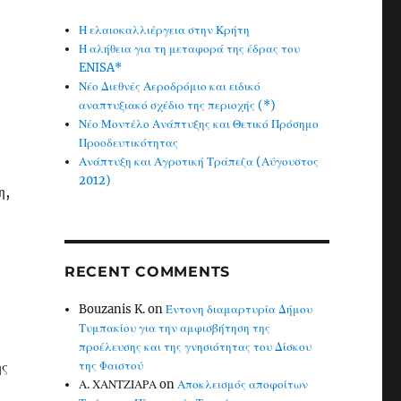
Η ελαιοκαλλιέργεια στην Κρήτη
Η αλήθεια για τη μεταφορά της έδρας του
ENISA*
Νέο Διεθνές Αεροδρόμιο και ειδικό
αναπτυξιακό σχέδιο της περιοχής (*)
Νέο Μοντέλο Ανάπτυξης και Θετικό Πρόσημο
Προοδευτικότητας
Ανάπτυξη και Αγροτική Τράπεζα (Αύγουστος
2012)
η,
RECENT COMMENTS
Bouzanis K.
on
Έντονη διαμαρτυρία Δήμου
Τυμπακίου για την αμφισβήτηση της
προέλευσης και της γνησιότητας του Δίσκου
ης
της Φαιστού
Α. ΧΑΝΤΖΙΑΡΑ
on
Αποκλεισμός αποφοίτων
ν