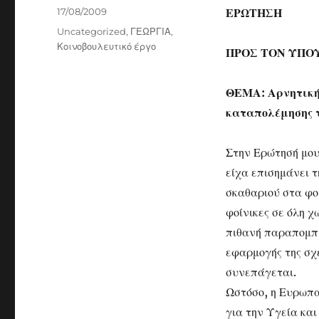
Posted
17/08/2009
ΕΡΩΤΗΣΗ
on
Categories
Uncategorized
,
ΓΕΩΡΓΙΑ
,
Κοινοβουλευτικό έργο
ΠΡΟΣ ΤΟΝ ΥΠΟ
ΘΕΜΑ: Αρνητική 
καταπολέμησης τ
Στην Ερώτησή μου
είχα επισημάνει τ
σκαθαριού στα φο
φοίνικες σε όλη χ
πιθανή παραπομπή
εφαρμογής της σχ
συνεπάγεται.
Ωστόσο, η Ευρωπα
για την Υγεία και