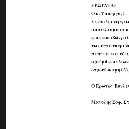
ΕΡΩΤΑΤΑΙ
Ο κ. Υπουργός:
Σε ποιές ενέργε
αποτελέσματα στ
φοινικοειδών, α
των απαιτούμεν
πιθανόν και νέε
αριθμό φοινίκων,
στρουθοκαμηλίζο
Ο Ερωτών Βουλε
Μανόλης Σοφ. Σ