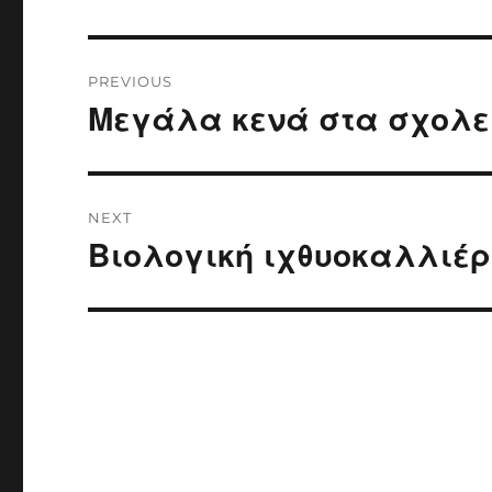
Post
PREVIOUS
navigation
Μεγάλα κενά στα σχολε
Previous
post:
NEXT
Βιολογική ιχθυοκαλλιέ
Next
post: