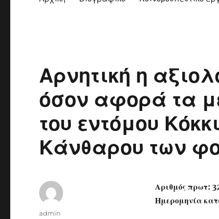
Αρνητική η αξιο
όσον αφορά τα 
του εντόμου Κόκκ
Κάνθαρου των φο
Αριθμός πρωτ: 3
Ημερομηνία κατ
Author
admin