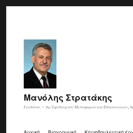
Μανόλης Στρατάκης
Γεωπόνος – πρ.Υφυπουργός Μεταφορών και Επικοινωνιών, πρ
Αρχική
Βιογραφικό
Κοινοβουλευτικό έρ