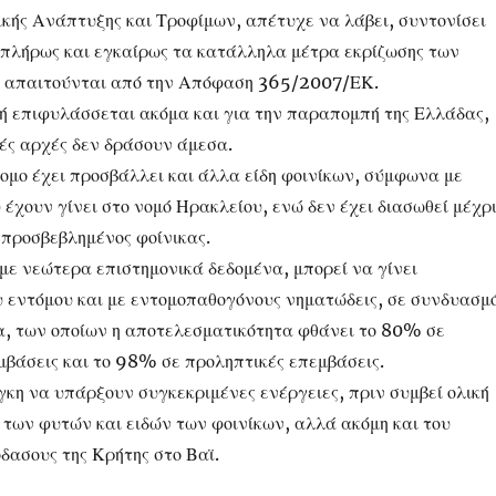
κής Ανάπτυξης και Τροφίμων, απέτυχε να λάβει, συντονίσει
 πλήρως και εγκαίρως τα κατάλληλα μέτρα εκρίζωσης των
υ απαιτούνται από την Απόφαση 365/2007/ΕΚ.
πή επιφυλάσσεται ακόμα και για την παραπομπή της Ελλάδας,
κές αρχές δεν δράσουν άμεσα.
τομο έχει προσβάλλει και άλλα είδη φοινίκων, σύμφωνα με
έχουν γίνει στο νομό Ηρακλείου, ενώ δεν έχει διασωθεί μέχρ
 προσβεβλημένος φοίνικας.
με νεώτερα επιστημονικά δεδομένα, μπορεί να γίνει
 εντόμου και με εντομοπαθογόνους νηματώδεις, σε συνδυασμ
α, των οποίων η αποτελεσματικότητα φθάνει το 80% σε
μβάσεις και το 98% σε προληπτικές επεμβάσεις.
γκη να υπάρξουν συγκεκριμένες ενέργειες, πριν συμβεί ολική
των φυτών και ειδών των φοινίκων, αλλά ακόμη και του
δασους της Κρήτης στο Βαϊ.