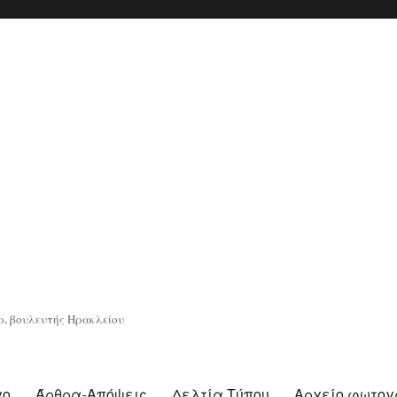
. βουλευτής Ηρακλείου
γο
Άρθρα-Απόψεις
Δελτία Τύπου
Αρχείο φωτο