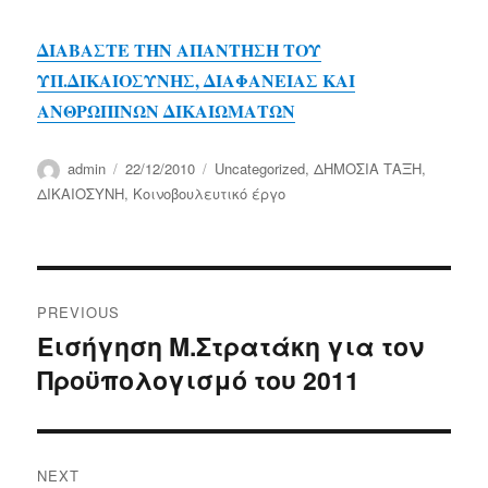
ΔΙΑΒΑΣΤΕ ΤΗΝ ΑΠΑΝΤΗΣΗ ΤΟΥ
ΥΠ.ΔΙΚΑΙΟΣΥΝΗΣ, ΔΙΑΦΑΝΕΙΑΣ ΚΑΙ
ΑΝΘΡΩΠΙΝΩΝ ΔΙΚΑΙΩΜΑΤΩΝ
Author
Posted
Categories
admin
22/12/2010
Uncategorized
,
ΔΗΜΟΣΙΑ ΤΑΞΗ
,
on
ΔΙΚΑΙΟΣΥΝΗ
,
Κοινοβουλευτικό έργο
Post
PREVIOUS
navigation
Εισήγηση Μ.Στρατάκη για τον
Previous
Προϋπολογισμό του 2011
post:
NEXT