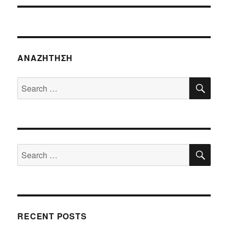
ΑΝΑΖΉΤΗΣΗ
SE
Search
for:
SE
Search
for:
RECENT POSTS