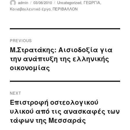
Author
Posted
Categories
admin
03/06/2010
Uncategorized
,
ΓΕΩΡΓΙΑ
,
on
Κοινοβουλευτικό έργο
,
ΠΕΡΙΒΑΛΛΟΝ
Post
PREVIOUS
navigation
Μ.Στρατάκης: Αισιοδοξία για
Previous
την ανάπτυξη της ελληνικής
post:
οικονομίας
NEXT
Επιστροφή οστεολογικού
Next
υλικού από τις ανασκαφές των
post:
τάφων της Μεσσαράς