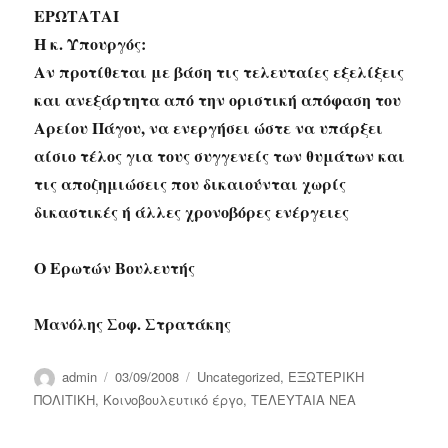
ΕΡΩΤΑΤΑΙ
Η κ. Υπουργός:
Αν προτίθεται με βάση τις τελευταίες εξελίξεις
και ανεξάρτητα από την οριστική απόφαση του
Αρείου Πάγου, να ενεργήσει ώστε να υπάρξει
αίσιο τέλος για τους συγγενείς των θυμάτων και
τις αποζημιώσεις που δικαιούνται χωρίς
δικαστικές ή άλλες χρονοβόρες ενέργειες
Ο Ερωτών Βουλευτής
Μανόλης Σοφ. Στρατάκης
Author
Posted
Categories
admin
03/09/2008
Uncategorized
,
ΕΞΩΤΕΡΙΚΗ
on
ΠΟΛΙΤΙΚΗ
,
Κοινοβουλευτικό έργο
,
ΤΕΛΕΥΤΑΙΑ ΝΕΑ