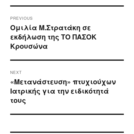
Post
PREVIOUS
navigation
Ομιλία Μ.Στρατάκη σε
Previous
εκδήλωση της ΤΟ ΠΑΣΟΚ
post:
Κρουσώνα
NEXT
«Μετανάστευση» πτυχιούχων
Next
Ιατρικής για την ειδικότητά
post:
τους