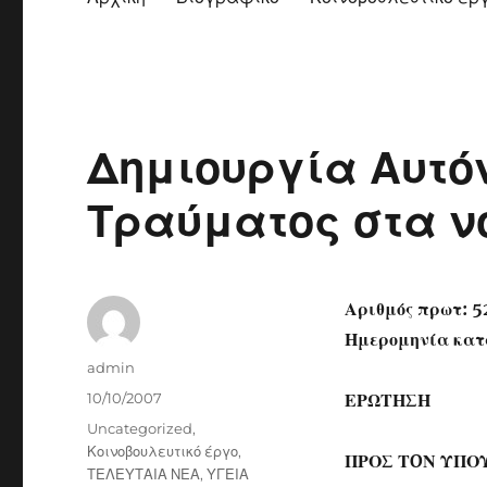
Δημιουργία Αυτ
Τραύματος στα ν
Αριθμός πρωτ: 5
Ημερομηνία κατ
Author
admin
Posted
10/10/2007
ΕΡΩΤΗΣΗ
on
Categories
Uncategorized
,
Κοινοβουλευτικό έργο
,
ΠΡΟΣ ΤOΝ ΥΠΟ
ΤΕΛΕΥΤΑΙΑ ΝΕΑ
,
ΥΓΕΙΑ