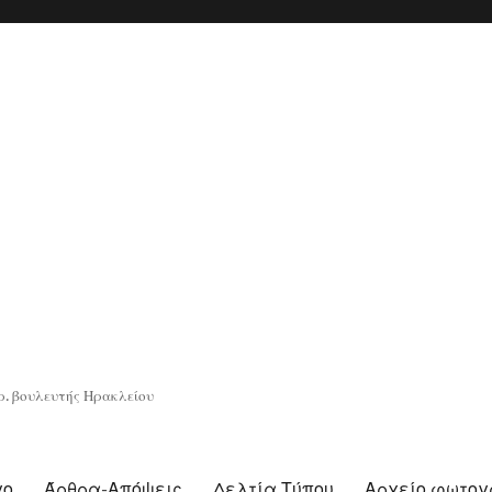
. βουλευτής Ηρακλείου
γο
Άρθρα-Απόψεις
Δελτία Τύπου
Αρχείο φωτο