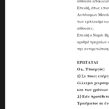
αίθουσα αποκλεισ
Επειδή, όπως επισ
Αυτόνομων Μονάδω
των εμπλεκόμενων
αίθουσες.
Επειδή ο Νομός Η
αριθμό τροχαίων 
την αντιμετώπιση
ΕΡΩΤΑΤΑΙ
Ο κ. Υπουργός:
1) Σε ποιες ενέρ
έλλειμα χειρου
και των χρόνιων
2) Εάν προτίθετ
Τραύματος σε έν