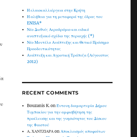
Η ελαιοκαλλιέργεια στην Κρήτη
Η αλήθεια για τη μεταφορά της έδρας του
ENISA*
Νέο Διεθνές Αεροδρόμιο και ειδικό
αναπτυξιακό σχέδιο της περιοχής (*)
Νέο Μοντέλο Ανάπτυξης και Θετικό Πρόσημο
ν
Προοδευτικότητας
Ανάπτυξη και Αγροτική Τράπεζα (Αύγουστος
2012)
ία
RECENT COMMENTS
ου
Bouzanis K.
on
Έντονη διαμαρτυρία Δήμου
Τυμπακίου για την αμφισβήτηση της
προέλευσης και της γνησιότητας του Δίσκου
της Φαιστού
Α. ΧΑΝΤΖΙΑΡΑ
on
Αποκλεισμός αποφοίτων