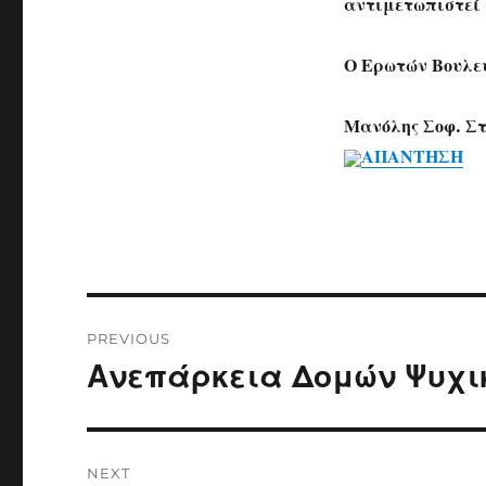
αντιμετωπιστεί 
Ο Ερωτών Βουλε
Μανόλης Σοφ. Σ
ΑΠΑΝΤΗΣΗ
Post
PREVIOUS
navigation
Ανεπάρκεια Δομών Ψυχικ
Previous
post:
NEXT