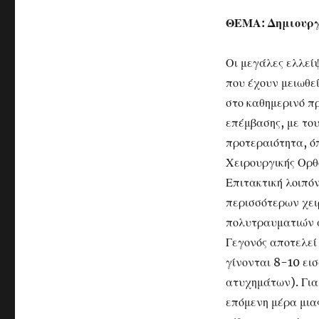
ΘΕΜΑ: Δημιουργ
Οι μεγάλες ελλεί
που έχουν μειωθε
στο καθημερινό π
επέμβασης, με το
προτεραιότητα, ό
Χειρουργικής Ορθ
Επιτακτική λοιπό
περισσότερων χει
πολυτραυματιών α
Γεγονός αποτελεί 
γίνονται 8-10 ει
ατυχημάτων). Για
επόμενη μέρα μιας