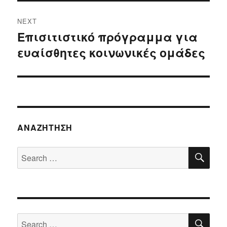
NEXT
Επισιτιστικό πρόγραμμα για
Next
ευαίσθητες κοινωνικές ομάδες
post:
ΑΝΑΖΉΤΗΣΗ
SE
Search
for:
SE
Search