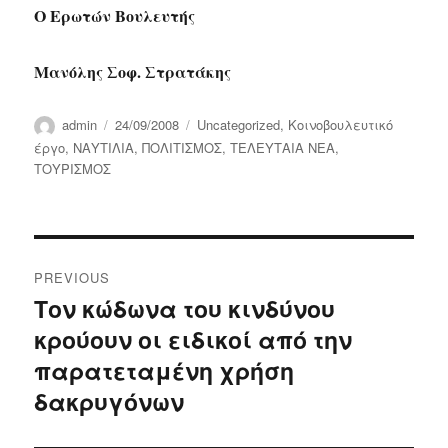
Ο Ερωτών Βουλευτής
Μανόλης Σοφ. Στρατάκης
Author
Posted
Categories
admin
24/09/2008
Uncategorized
,
Κοινοβουλευτικό
on
έργο
,
ΝΑΥΤΙΛΙΑ
,
ΠΟΛΙΤΙΣΜΟΣ
,
ΤΕΛΕΥΤΑΙΑ ΝΕΑ
,
ΤΟΥΡΙΣΜΟΣ
Post
PREVIOUS
navigation
Τον κώδωνα του κινδύνου
Previous
κρούουν οι ειδικοί από την
post:
παρατεταμένη χρήση
δακρυγόνων