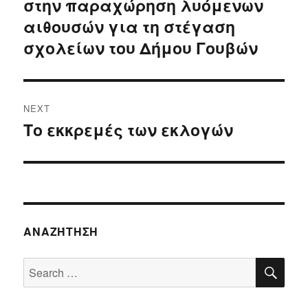
στην παραχώρηση λυόμενων
αιθουσών για τη στέγαση
σχολείων του Δήμου Γουβών
NEXT
Το εκκρεμές των εκλογών
Next
post:
ΑΝΑΖΉΤΗΣΗ
SE
Search
for: