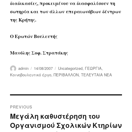
διαδικασίες, προκειμένου να διασφαλίσουν τη
σωτηρία και των άλλων υπεραιωνόβιων δέντρων
της Κρήτης.
Ο Ερωτών Βουλευτής
Μανόλης Σοφ. Στρατάκης
Author
Posted
Categories
admin
14/08/2007
Uncategorized
,
ΓΕΩΡΓΙΑ
,
on
Κοινοβουλευτικό έργο
,
ΠΕΡΙΒΑΛΛΟΝ
,
ΤΕΛΕΥΤΑΙΑ ΝΕΑ
Post
PREVIOUS
navigation
Μεγάλη καθυστέρηση του
Previous
Οργανισμού Σχολικών Κτηρίων
post: