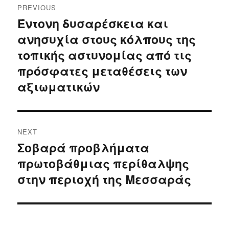
PREVIOUS
navigation
Έντονη δυσαρέσκεια και
Previous
ανησυχία στους κόλπους της
post:
τοπικής αστυνομίας από τις
πρόσφατες μεταθέσεις των
αξιωματικών
NEXT
Σοβαρά προβλήματα
Next
πρωτοβάθμιας περίθαλψης
post:
στην περιοχή της Μεσσαράς