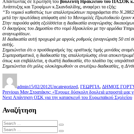
Απαντώντας σε Ερώτηση του
βουλευτή Ηρακλείου του ΠΑΣΟΚ κ.
Ανάπτυξης και Τροφίμων κ.Σκανδαλίδης, αναφέρει τα εξής:
“Το νομικό καθεστώς των απαλλοτριώσεων περιγράφεται στο Ν.2882/2
μετά την πρωτόδικη απόφαση από το Μονομελές Πρωτοδικείο έχουν κατ
Στην παρούσα φάση εξελίσσεται η διαδικασία αναγνώρισης δικαιούχ
Ο δικηγόρος του Δημοσίου στο νομό Ηρακλείου με την αρμόδια Υπηρε
αναγνωρίσεων.
Η διαδικασία αυτή προχωρά με αργούς ρυθμούς (αναγνώριση 50 επί σ
αυτής.
Σημειώνεται ότι ο προσδιορισμός της οριστικής τιμής μονάδος αναμέν
Συμπερασματικά, η διαδικασία της απαλλοτρίωσης είναι αποκεντρωμέ
όπως και επιβάλλεται, η σωστή διαδικασία, στο πλαίσιο της υπεράσ
Σημειώνεται ότι μόλις ολοκληρωθούν οι ανωτέρω διαδικασίες, η Δ/ν
Author
Posted
Categories
on
admin
15/02/2012
Uncategorized
,
ΓΕΩΡΓΙΑ
,
ΔΗΜΟΣ ΓΟΡΤ
Post
Previous
Previous
Μαν.Στρατάκης: «Έχουμε δύσκολη δουλειά μπροστά μας γι
Next
post:
Next
Απάντηση ΟΣΚ για την κατασκευή του Ευρωπαϊκού Σχολείου
navigation
post:
Αναζήτηση
Search
Search
for:
Search
Search