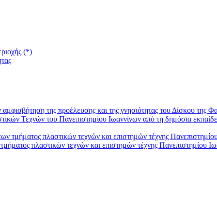
ριοχής (*)
ητας
 αμφισβήτηση της προέλευσης και της γνησιότητας του Δίσκου της Φ
ικών Τεχνών του Πανεπιστημίου Ιωαννίνων από τη δημόσια εκπαίδ
ν τμήματος πλαστικών τεχνών και επιστημών τέχνης Πανεπιστημίο
μήματος πλαστικών τεχνών και επιστημών τέχνης Πανεπιστημίου Ιω