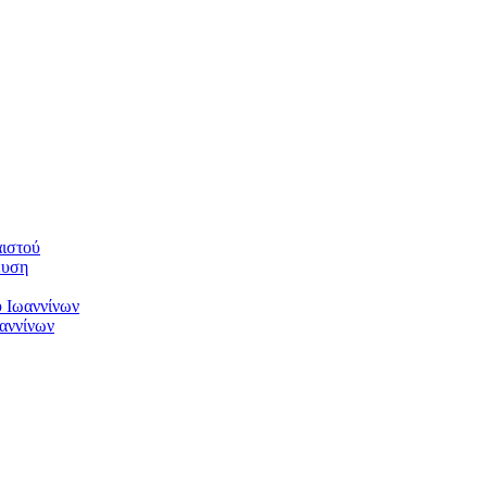
αιστού
ευση
υ Ιωαννίνων
αννίνων