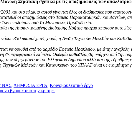
Μανόλη Στρατάκη σχετικά με τις αποζημιώσεις των απαλλοτριώ
001 και στο πλαίσιο αυτού γίνονται όλες οι διαδικασίες που απαιτού
ατεθεί οι αποζημιώσεις στο Ταμείο Παρακαταθηκών και Δανείων, απ’ ό
ων των υπολοίπων από το Μονομελές Πρωτοδικείο.
σία της Αποκεντρωμένης Διοίκησης Κρήτης πραγματοποιούν αυτοψίες κα
υνόλου 350 δικαιούχων), χωρίς η Δ/νση Τεχνικών Μελετών και Κατασκ
εται να ορισθεί από το αρμόδιο Εφετείο Ηρακλείου, μετά την αναβολή 
νη σε περιφερειακό επίπεδο. Ουδεμία καθυστέρηση υπάρχει από την αρ
πισης των συμφερόντων του Ελληνικού Δημοσίου αλλά και της εύρυθμη
ση Τεχνικών Μελετών και Κατασκευών του ΥΠΑΑΤ είναι σε ετοιμότητα 
ΥΝΑΣ
,
ΔΗΜΟΣΙΑ ΕΡΓΑ
,
Κοινοβουλευτικό έργο
α να βγούμε από την κρίση».