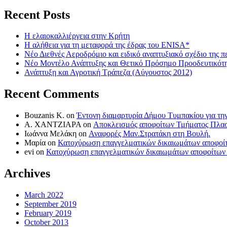
for:
Recent Posts
Η ελαιοκαλλιέργεια στην Κρήτη
Η αλήθεια για τη μεταφορά της έδρας του ENISA*
Νέο Διεθνές Αεροδρόμιο και ειδικό αναπτυξιακό σχέδιο της πε
Νέο Μοντέλο Ανάπτυξης και Θετικό Πρόσημο Προοδευτικότ
Ανάπτυξη και Αγροτική Τράπεζα (Αύγουστος 2012)
Recent Comments
Bouzanis K.
on
Έντονη διαμαρτυρία Δήμου Τυμπακίου για την
Α. ΧΑΝΤΖΙΑΡΑ
on
Αποκλεισμός αποφοίτων Τμήματος Πλαστ
Ιωάννα Μελάκη
on
Αναφορές Μαν.Στρατάκη στη Βουλή.
Μαρία
on
Κατοχύρωση επαγγελματικών δικαιωμάτων αποφοίτω
evi
on
Κατοχύρωση επαγγελματικών δικαιωμάτων αποφοίτων τ
Archives
March 2022
September 2019
February 2019
October 2013