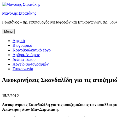
Skip
to
Μανόλης Στρατάκης
content
Γεωπόνος – πρ.Υφυπουργός Μεταφορών και Επικοινωνιών, πρ. βου
Menu
Αρχική
Βιογραφικό
Κοινοβουλευτικό έργο
Άρθρα-Απόψεις
Δελτία Τύπου
Αρχείο φωτογραφιών
Επικοινωνία
Διευκρινήσεις Σκανδαλίδη για τις αποζη
15/2/2012
Διευκρινήσεις Σκανδαλίδη για τις αποζημιώσεις των απαλλοτ
Απάντηση στον Μαν.Στρατάκη.