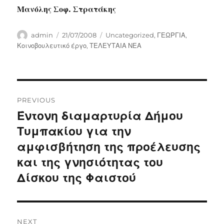
Μανόλης Σοφ. Στρατάκης
Author
Posted
Categories
admin
21/07/2008
Uncategorized
,
ΓΕΩΡΓΙΑ
,
on
Κοινοβουλευτικό έργο
,
ΤΕΛΕΥΤΑΙΑ ΝΕΑ
Post
PREVIOUS
navigation
Έντονη διαμαρτυρία Δήμου
Previous
post:
Τυμπακίου για την
αμφισβήτηση της προέλευσης
και της γνησιότητας του
Δίσκου της Φαιστού
NEXT