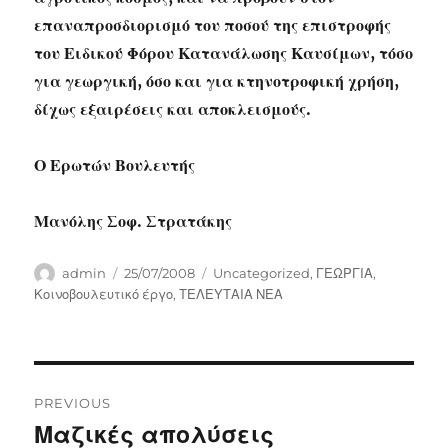
επαναπροσδιορισμό του ποσού της επιστροφής
του Ειδικού Φόρου Κατανάλωσης Καυσίμων, τόσο
για γεωργική, όσο και για κτηνοτροφική χρήση,
δίχως εξαιρέσεις και αποκλεισμούς.
Ο Ερωτών Βουλευτής
Μανόλης Σοφ. Στρατάκης
Author
Posted
Categories
admin
25/07/2008
Uncategorized
,
ΓΕΩΡΓΙΑ
,
on
Κοινοβουλευτικό έργο
,
ΤΕΛΕΥΤΑΙΑ ΝΕΑ
Post
PREVIOUS
navigation
Μαζικές απολύσεις
Previous