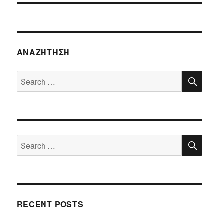
ΑΝΑΖΉΤΗΣΗ
SE
Search
for:
SE
Search
for:
RECENT POSTS