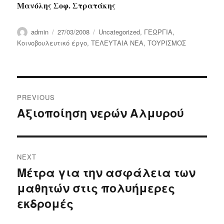
Μανόλης Σοφ. Στρατάκης
Author
Posted
Categories
admin
27/03/2008
Uncategorized
,
ΓΕΩΡΓΙΑ
,
on
Κοινοβουλευτικό έργο
,
ΤΕΛΕΥΤΑΙΑ ΝΕΑ
,
ΤΟΥΡΙΣΜΟΣ
Post
PREVIOUS
navigation
Αξιοποίηση νερών Αλμυρού
Previous
post:
NEXT
Μέτρα για την ασφάλεια των
Next
μαθητών στις πολυήμερες
post:
εκδρομές