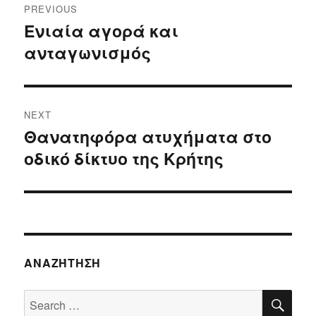
PREVIOUS
navigation
Ενιαία αγορά και
Previous
ανταγωνισμός
post:
NEXT
Θανατηφόρα ατυχήματα στο
Next
οδικό δίκτυο της Κρήτης
post:
ΑΝΑΖΉΤΗΣΗ
SE
Search