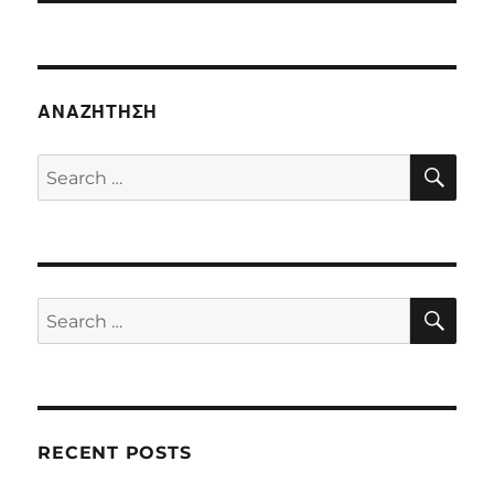
ΑΝΑΖΉΤΗΣΗ
SE
Search
for:
SE
Search
for:
RECENT POSTS