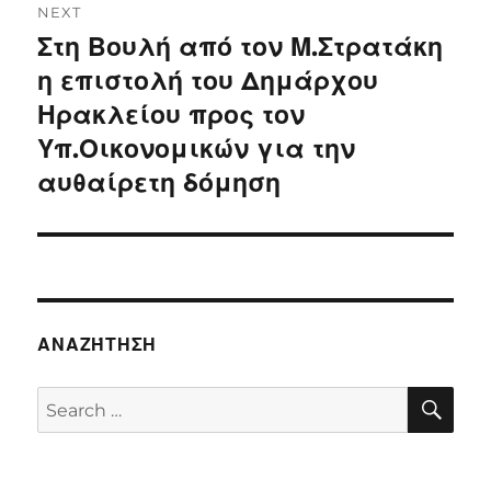
NEXT
Στη Βουλή από τον Μ.Στρατάκη
Next
post:
η επιστολή του Δημάρχου
Ηρακλείου προς τον
Υπ.Οικονομικών για την
αυθαίρετη δόμηση
ΑΝΑΖΉΤΗΣΗ
SE
Search
for: