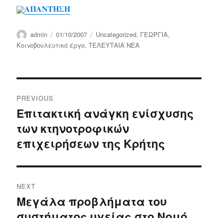
ΑΠΑΝΤΗΣΗ
Author
Posted
Categories
admin
01/10/2007
Uncategorized
,
ΓΕΩΡΓΙΑ
,
on
Κοινοβουλευτικό έργο
,
ΤΕΛΕΥΤΑΙΑ ΝΕΑ
Post
PREVIOUS
navigation
Επιτακτική ανάγκη ενίσχυσης
Previous
των κτηνοτροφικών
post:
επιχειρήσεων της Κρήτης
NEXT
Μεγάλα προβλήματα του
Next
συστήματος υγείας στο Νομό
post: