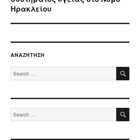
Ηρακλείου
ΑΝΑΖΉΤΗΣΗ
SE
Search
for:
SE
Search
for: