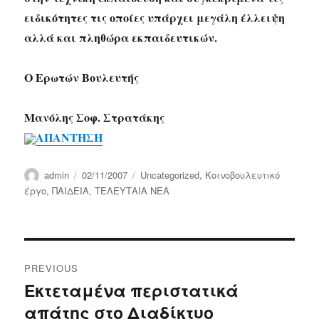
ειδικότητες τις οποίες υπάρχει μεγάλη έλλειψη
αλλά και πληθώρα εκπαιδευτικών.
Ο Ερωτών Βουλευτής
Μανόλης Σοφ. Στρατάκης
ΑΠΑΝΤΗΣΗ
Author
Posted
Categories
admin
02/11/2007
Uncategorized
,
Κοινοβουλευτικό
on
έργο
,
ΠΑΙΔΕΙΑ
,
ΤΕΛΕΥΤΑΙΑ ΝΕΑ
Post
PREVIOUS
navigation
Εκτεταμένα περιστατικά
Previous
απάτης στο Διαδίκτυο
post: