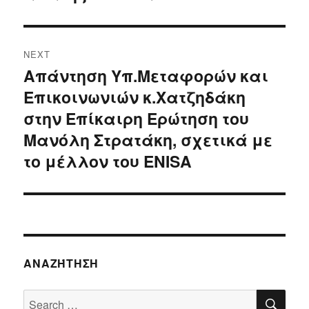
NEXT
Απάντηση Υπ.Μεταφορών και
Next
Επικοινωνιών κ.Χατζηδάκη
post:
στην Επίκαιρη Ερώτηση του
Μανόλη Στρατάκη, σχετικά με
το μέλλον του ENISA
ΑΝΑΖΉΤΗΣΗ
SE
Search