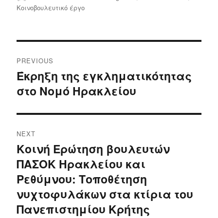
on
Κοινοβουλευτικό έργο
Post
PREVIOUS
navigation
Έκρηξη της εγκληματικότητας
Previous
στο Νομό Ηρακλείου
post:
NEXT
Κοινή Ερώτηση βουλευτών
Next
ΠΑΣΟΚ Ηρακλείου και
post:
Ρεθύμνου: Τοποθέτηση
νυχτοφυλάκων στα κτίρια του
Πανεπιστημίου Κρήτης