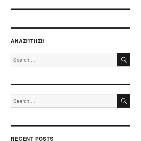
ΑΝΑΖΉΤΗΣΗ
SE
Search
for:
SE
Search
for:
RECENT POSTS